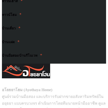
+
ทาวน์เฮ้าส์
+
ทาวน์โฮม
+
บ้านเดี่ยว
+
บ้านแฝด
+
บ้านมือสอง/บ้านรีโนเวท
อโยธยาโฮม (Ayothaya Home)
ศูนย์รวมบ้านมือสอง และบริการรับฝากขายอสังหาริมทรัพย์ใน
อยุธยา แบบครบวงจร ดำเนินการโดยทีมนายหน้ามืออาชีพ ดูแล