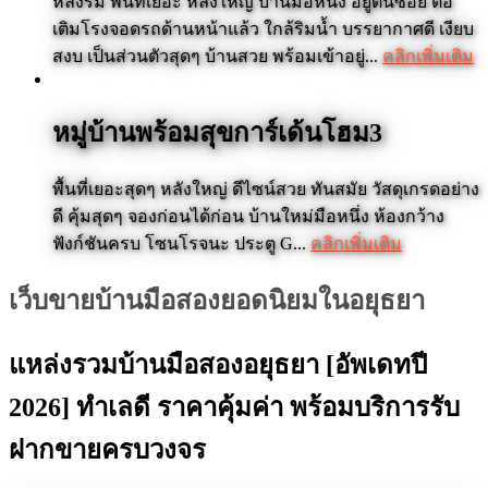
หลังริม พื้นที่เยอะ หลังใหญ่ บ้านมือหนึ่ง อยู่ต้นซอย ต่อ
เติมโรงจอดรถด้านหน้าแล้ว ใกล้ริมน้ำ บรรยากาศดี เงียบ
สงบ เป็นส่วนตัวสุดๆ บ้านสวย พร้อมเข้าอยู่...
คลิกเพิ่มเติม
หมู่บ้านพร้อมสุขการ์เด้นโฮม3
พื้นที่เยอะสุดๆ หลังใหญ่ ดีไซน์สวย ทันสมัย วัสดุเกรดอย่าง
ดี คุ้มสุดๆ จองก่อนได้ก่อน บ้านใหม่มือหนึ่ง ห้องกว้าง
ฟังก์ชันครบ โซนโรจนะ ประตู G...
คลิกเพิ่มเติม
เว็บขายบ้านมือสองยอดนิยมในอยุธยา
แหล่งรวมบ้านมือสองอยุธยา [อัพเดทปี
2026] ทำเลดี ราคาคุ้มค่า พร้อมบริการรับ
ฝากขายครบวงจร
เกาะใหญ่ มารีน่า เรสซิเดนซ์