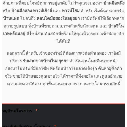
ศักยภาพที่ตอบโจทย์ทุกการอยู่อาศัย ไม่ว่าคุณจะมองหา
บ้านมือหนึ่ง
หรือ
บ้านมือสอง ทาวน์เฮ้าส์
และ
ทาวน์โฮม
สำหรับเริ่มต้นครอบครัว,
บ้านแฝด
ไปจนถึง
คอนโดมือสองในอยุธยา
เรามีทรัพย์ให้เลือกหลาก
หลายรูปแบบ ทั้งบ้านที่ขายตามสภาพสำหรับนักลงทุน และ
บ้านรีโน
เวทพร้อมอยู่
ดีไซน์สวยทันสมัยที่พร้อมให้คุณหิ้วกระเป๋าเข้าพักอาศัย
ได้ทันที
นอกจากนี้ สำหรับเจ้าของทรัพย์ที่ต้องการส่งต่อทำเลทอง เรายังมี
บริการ
รับฝากขายบ้านในอยุธยา
ดำเนินงานโดยทีมนายหน้า
อสังหาริมทรัพย์มืออาชีพ ที่พร้อมทำการตลาดเชิงรุก ค้นหาผู้ซื้อตัว
จริง ช่วยให้บ้านของคุณขายไว ได้ราคาที่พึงพอใจ และดูแลอำนวย
ความสะดวกให้ครบทุกขั้นตอนจนจบกระบวนการโอนกรรมสิทธิ์
+
หมู่บ้าน/โครงการ
+
ทาวน์เฮ้าส์หมู่บ้าน/โครงการ